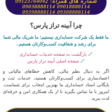
شماره های همراه: 09123764042
09018888114 09038888114
09308888114 09398888114
چرا آبینه تراز پارس؟
ما فقط یک شرکت حسابداری نیستیم؛ ما شریک مالی شما
برای رشد و شفافیت کسب‌وکارتان هستیم..
🔗
بازگشت به صفحه خدمات حسابداری
🔗
صفحه اصلی آبینه تراز پارس
اگر به دنبال نظم مالی، کاهش خطاهای مالیاتی و
اعتمادسازی برای کسب‌وکارتان هستید، خدمات ثبت و
بایگانی اسناد حسابداری ما بهترین انتخاب برای شماست.
امروز با ما تماس بگیرید تا از یک همکاری امن و حرفه‌ای
لذت ببرید.