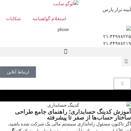
آبینه تراز پارس
استعلام گواهینامه
شکایات
۲۱-۴۴۹۷۸۲۲۵
۲۱-۴۴۹۷۸۲۱۹
[dm-page]
ارتباط آنلاین
آموزش کدینگ حسابداری؛ راهنمای جامع طراحی
ساختار حساب‌ها از صفر تا پیشرفته
اگر تاکنون مسئول راه‌اندازی سیستم مالی یک شرکت شده باشید،
احتمالاً اولین پرسشی که با آن روبه‌رو شده‌اید این است که
کدینگ